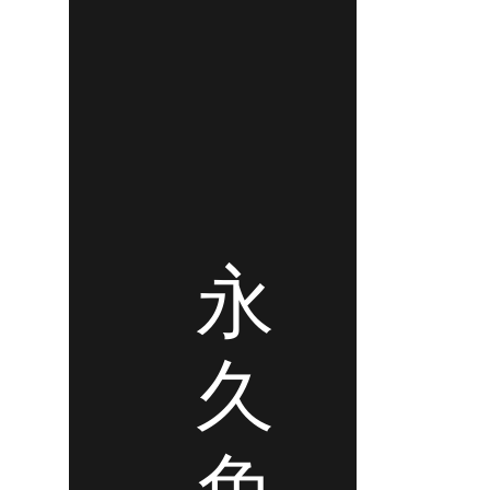
永
久
免